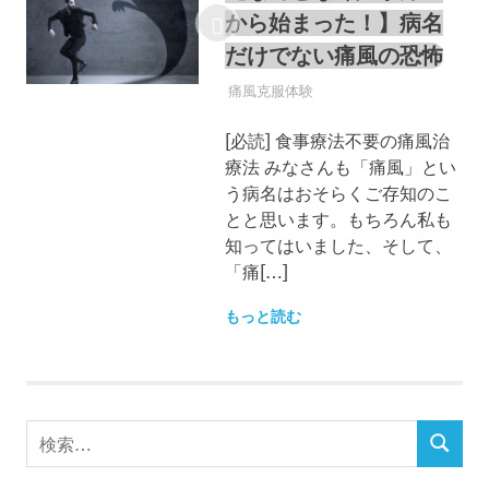
から始まった！】病名
だけでない痛風の恐怖
痛風
痛風克服体験
[必読] 食事療法不要の痛風治
療法 みなさんも「痛風」とい
う病名はおそらくご存知のこ
とと思います。もちろん私も
知ってはいました、そして、
「痛[…]
もっと読む
検
検
索
索
対