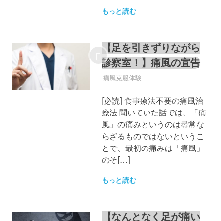
もっと読む
【足を引きずりながら
診察室！】痛風の宣告
痛風
痛風克服体験
[必読] 食事療法不要の痛風治
療法 聞いていた話では、「痛
風」の痛みというのは尋常な
らざるものではないというこ
とで、最初の痛みは「痛風」
のそ[…]
もっと読む
【なんとなく足が痛い