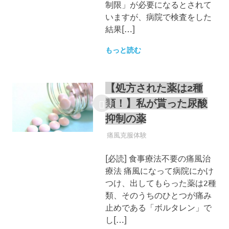
制限」が必要になるとされて
いますが、病院で検査をした
結果[…]
もっと読む
【処方された薬は2種
類！】私が貰った尿酸
抑制の薬
痛風
痛風克服体験
[必読] 食事療法不要の痛風治
療法 痛風になって病院にかけ
つけ、出してもらった薬は2種
類、そのうちのひとつが痛み
止めである「ボルタレン」で
し[…]