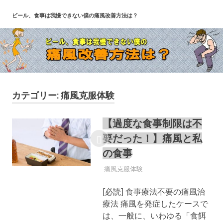
コ
ビール、食事は我慢できない僕の痛風改善方法は？
ン
テ
ン
ツ
へ
ス
キ
カテゴリー:
痛風克服体験
ッ
プ
【過度な食事制限は不
要だった！】痛風と私
の食事
痛風
痛風克服体験
[必読] 食事療法不要の痛風治
療法 痛風を発症したケースで
は、一般に、いわゆる「食餌